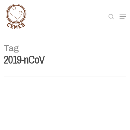
Skip
to
searc
Men
main
content
Tag
2019-nCoV