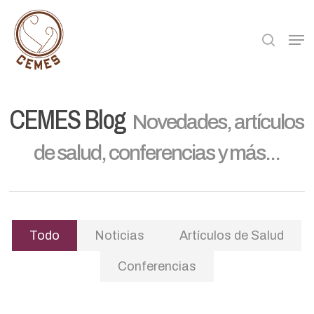
Skip
to
searc
Men
main
content
CEMES Blog
Novedades, artículos
de salud, conferencias y más...
Todo
Noticias
Artículos de Salud
Conferencias