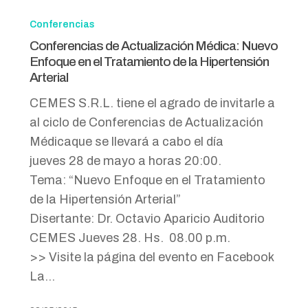
Conferencias
de
Conferencias
Actualización
Conferencias de Actualización Médica: Nuevo
Médica:
Enfoque en el Tratamiento de la Hipertensión
Arterial
Nuevo
Enfoque
CEMES S.R.L. tiene el agrado de invitarle a
en
al ciclo de Conferencias de Actualización
el
Médicaque se llevará a cabo el día
Tratamiento
jueves 28 de mayo a horas 20:00.
de
Tema: “Nuevo Enfoque en el Tratamiento
la
de la Hipertensión Arterial”
Hipertensión
Disertante: Dr. Octavio Aparicio Auditorio
Arterial
CEMES Jueves 28. Hs. 08.00 p.m.
>> Visite la página del evento en Facebook
La…