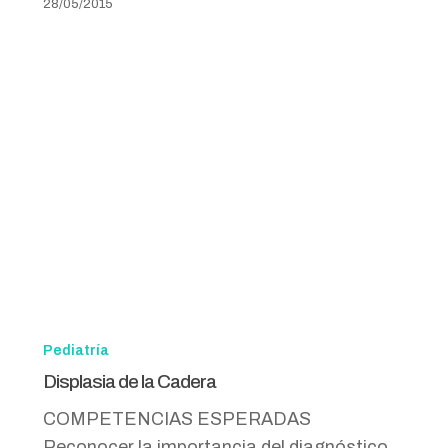
28/05/2015
Displasia
de
Pediatría
la
Displasia de la Cadera
Cadera
COMPETENCIAS ESPERADAS
Reconocer la importancia del diagnóstico