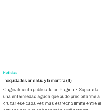
Inequidades
en
Noticias
salud
Inequidades en salud y la mentira (II)
y
Originalmente publicado en Página 7 Superada
la
una enfermedad aguda que pudo precipitarme a
mentira
cruzar ese cada vez más estrecho límite entre el
(II)