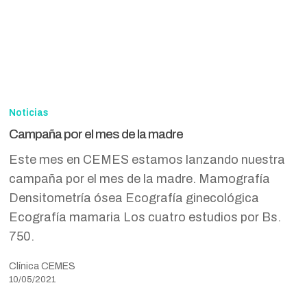
Campaña
por
Noticias
el
Campaña por el mes de la madre
mes
Este mes en CEMES estamos lanzando nuestra
de
campaña por el mes de la madre. Mamografía
la
Densitometría ósea Ecografía ginecológica
madre
Ecografía mamaria Los cuatro estudios por Bs.
750.
Clínica CEMES
10/05/2021