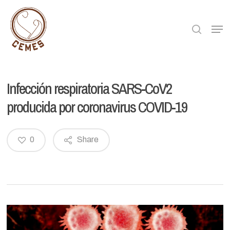
Skip
to
searc
Men
main
content
Infección respiratoria SARS-CoV2
producida por coronavirus COVID-19
0
Share