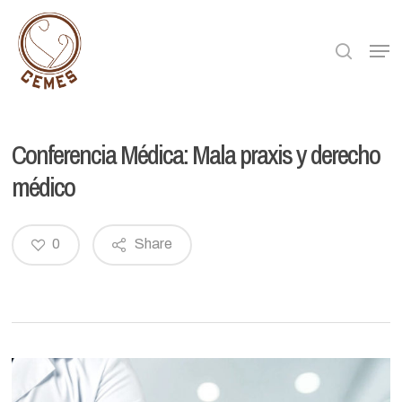
Skip
to
searc
Men
Close
main
Menu
content
Conferencia Médica: Mala praxis y derecho
médico
0
Share