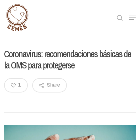
Skip
to
searc
Men
main
content
Coronavirus: recomendaciones básicas de
la OMS para protegerse
1
Share