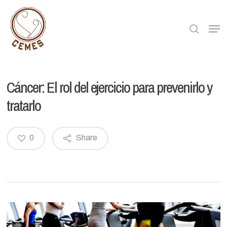
Skip
to
searc
Men
Close
main
Menu
content
Cáncer: El rol del ejercicio para prevenirlo y
tratarlo
0
Share