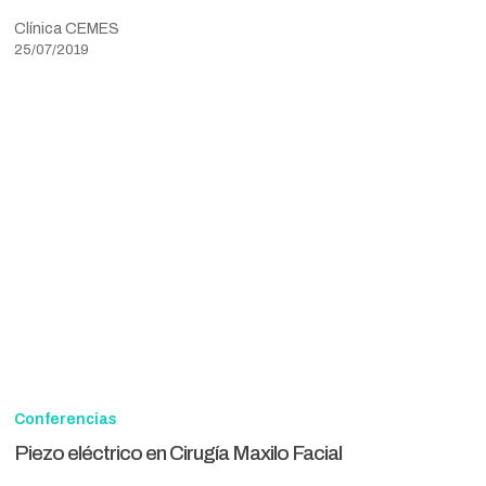
Clínica CEMES
25/07/2019
Piezo
eléctrico
Conferencias
en
Piezo eléctrico en Cirugía Maxilo Facial
Cirugía