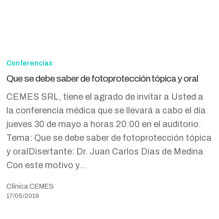
Que
se
Conferencias
debe
Que se debe saber de fotoprotección tópica y oral
saber
CEMES SRL, tiene el agrado de invitar a Usted a
de
la conferencia médica que se llevará a cabo el día
fotoprotección
jueves 30 de mayo a horas 20:00 en el auditorio.
tópica
Tema: Que se debe saber de fotoprotección tópica
y
y oralDisertante: Dr. Juan Carlos Dias de Medina
oral
Con este motivo y…
Clínica CEMES
17/05/2019