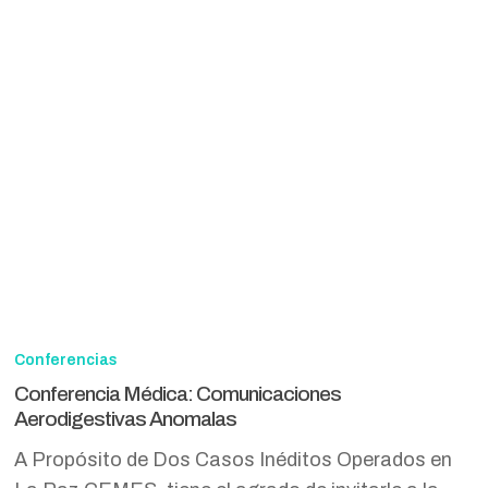
Conferencia
Médica:
Conferencias
Comunicaciones
Conferencia Médica: Comunicaciones
Aerodigestivas
Aerodigestivas Anomalas
Anomalas
A Propósito de Dos Casos Inéditos Operados en