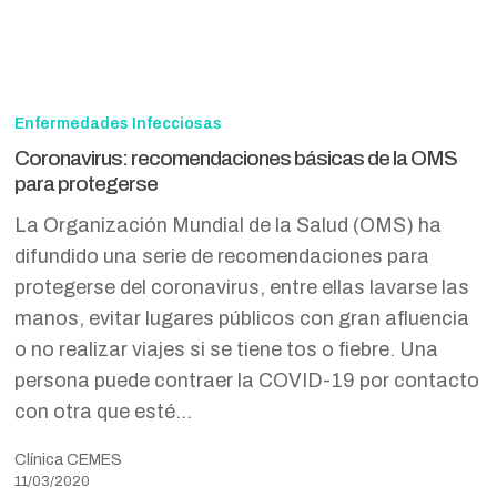
Coronavirus:
recomendaciones
Enfermedades Infecciosas
básicas
Coronavirus: recomendaciones básicas de la OMS
de
para protegerse
la
La Organización Mundial de la Salud (OMS) ha
OMS
difundido una serie de recomendaciones para
para
protegerse del coronavirus, entre ellas lavarse las
protegerse
manos, evitar lugares públicos con gran afluencia
o no realizar viajes si se tiene tos o fiebre. Una
persona puede contraer la COVID-19 por contacto
con otra que esté…
Clínica CEMES
11/03/2020