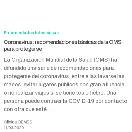
Coronavirus:
recomendaciones
Enfermedades Infecciosas
básicas
Coronavirus: recomendaciones básicas de la OMS
de
para protegerse
la
La Organización Mundial de la Salud (OMS) ha
OMS
difundido una serie de recomendaciones para
para
protegerse del coronavirus, entre ellas lavarse las
protegerse
manos, evitar lugares públicos con gran afluencia
o no realizar viajes si se tiene tos o fiebre. Una
persona puede contraer la COVID-19 por contacto
con otra que esté…
Clínica CEMES
11/03/2020