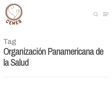
Skip
to
searc
Men
main
content
Tag
Organización Panamericana de
la Salud